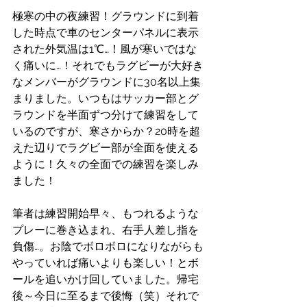
極寒の中の夜練習！グラウンドに到着
した時点で車のセンターパネルに表示
された外気温は1℃…！風が寒いではな
く痛いに…！それでもラグビーが大好き
なメンバーがグラウンドに30名以上集
まりました。いつもはサッカー部とグ
ラウンドを半面ずつ分けて練習をして
いるのですが、寒さからか？20時を超
えた辺りでラグビー部が全面を使える
ように！久々の全面での練習を楽しみ
ました！
筆者は練習開始早々、もつれるような
プレーに巻き込まれ、右手人差し指を
負傷…。お陰でボロボロになりながらも
やっていれば痛いよりも楽しい！とボ
ールを追いかけ回していました。帰宅
後～今日に至るまで後悔（笑）それで