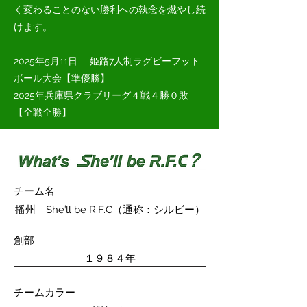
く変わることのない勝利への執念を燃やし続
けます。
2025
​年5月11日
姫路7人制ラグビーフット
ボール大会【準優勝】
2025年兵庫県クラブリーグ４戦４勝０敗
【全戦全勝】
チーム名
'
播州 She
l
l be R.F.C（通称：シルビー）
創部
１９８４年
チームカラー