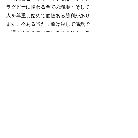
ラグビーに携わる全ての環境・そして
人を尊重し始めて価値ある勝利があり
ます。今ある当たり前は決して偶然で
も運よくあるモノではありません。こ
れまで歩んできた道の結果であり、そ
の道を誇れる物にしていくためにも、
全てにRESPECT（尊重）を
OB
​活動内容
練 習 ： 毎週 水曜日 夜７時～９時頃まで