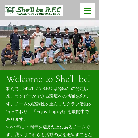
Welcome to She'll be!
私たち、She'll be R.F.C は1984年の発足以
来、ラグビーができる環境への感謝を忘れ
ず、チームの協調性を重んじたクラブ活動を
行っており、『Enjoy Rugby!』を展開中で
あります。
​2024年に40周年を迎えた歴史あるチームで
す。我々はこれらも活動の火を絶やすことな