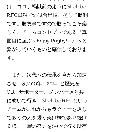
は、コロナ禍以前のようにShe’ll be
R.F.C単独での試合出場、そして勝利
です。勝負事ですので勝ってこそ楽
しく、チームコンセプトである『真
面目に遊ぶ～Enjoy Rugby!～』へと
繋がっていくものと確信しておりま
す。
また、次代への伝承を今から加速
させ、次の10年、20年…と歴史を
OB、サポーター、メンバー達と共
に紡いで行き、She’ll be R.F.Cという
チームがこれからもラグビーを通じ
て多くの人を繋ぐ架け橋であり続け
る様、一層の努力を注いで行く所存