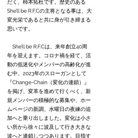
だく、柿本拓杜です。歴史のある
She’ll be R.F.Cの主将となる事は、大
変光栄であると共に身が引き締まる
思いです。
She’ll be R.F.Cは、来年創立40周
年を迎えます。コロナ禍を経て、活
動の低迷化やメンバーの高齢化が進
む中、2023年のスローガンとして
『Change-Chain（変化の連鎖）』
を掲げ、変革を進めて行くべく、新
規メンバーの積極的な募集や、ホー
ムページの新調、水曜日の夜練の追
加へと乗り出しました。変化は小さ
い所から徐々に波及して行き大きな
波へと連鎖しつつあります。目指す