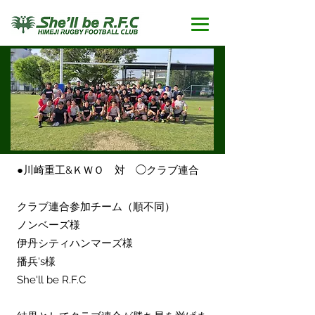
●川崎重工&ＫＷＯ 対 ◯クラブ連合
クラブ連合参加チーム（順不同）
ノンベーズ様
伊丹シティハンマーズ様
播兵's様
She'll be R.F.C