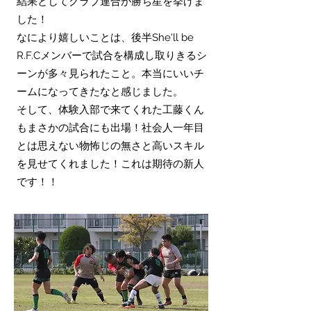
結果としてクラブ連合が勝ち星を挙げま
した！
なにより嬉しいことは、後半She'll be
R.F.Cメンバーで試合を構成し取りきるシ
ーンが多々見られたこと。本当にいいチ
ームになってきたなと感じました。
そして、体験入部で来てくれた工藤くん
もまさかの試合にも出場！社会人一年目
とは思えない物怖じの無さと高いスキル
を見せてくれました！これは期待の新人
です！！