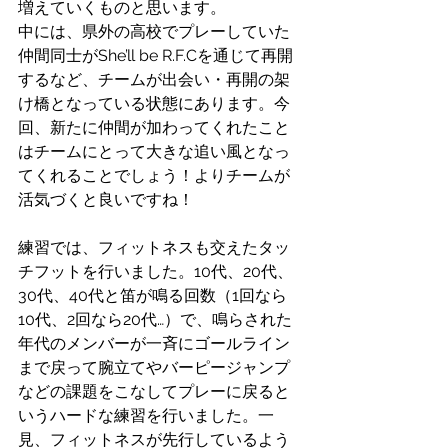
増えていくものと思います。
中には、県外の高校でプレーしていた
仲間同士がShe’ll be R.F.Cを通じて再開
するなど、チームが出会い・再開の架
け橋となっている状態にあります。今
回、新たに仲間が加わってくれたこと
はチームにとって大きな追い風となっ
てくれることでしょう！よりチームが
活気づくと良いですね！
練習では、フィットネスも交えたタッ
チフットを行いました。10代、20代、
30代、40代と笛が鳴る回数（1回なら
10代、2回なら20代…）で、鳴らされた
年代のメンバーが一斉にゴールライン
まで戻って腕立てやバーピージャンプ
などの課題をこなしてプレーに戻ると
いうハードな練習を行いました。一
見、フィットネスが先行しているよう