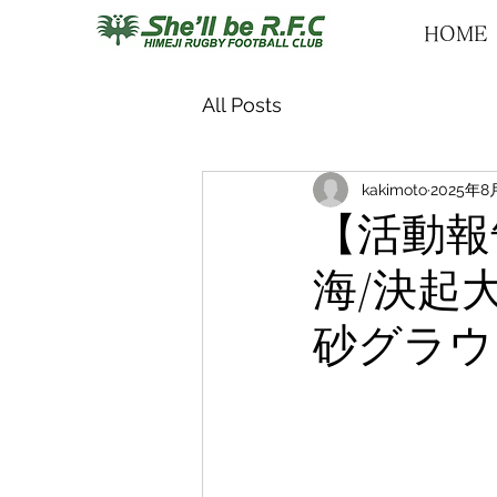
HOME
All Posts
kakimoto
2025年8
【活動報告
海/決起大
砂グラウ