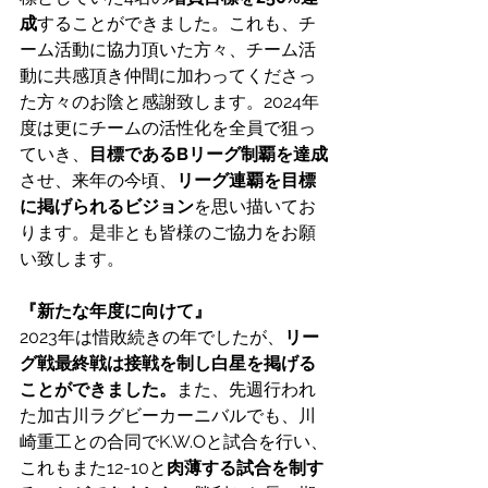
成
することができました。これも、チ
ーム活動に協力頂いた方々、チーム活
動に共感頂き仲間に加わってくださっ
た方々のお陰と感謝致します。2024年
度は更にチームの活性化を全員で狙っ
ていき、
目標であるBリーグ制覇を達成
させ、来年の今頃、
リーグ連覇を目標
に掲げられるビジョン
を思い描いてお
ります。是非とも皆様のご協力をお願
い致します。
『新たな年度に向けて』
2023年は惜敗続きの年でしたが、
リー
グ戦最終戦は接戦を制し白星を掲げる
ことができました。
また、先週行われ
た加古川ラグビーカーニバルでも、川
崎重工との合同でK.W.Oと試合を行い、
これもまた12-10と
肉薄する試合を制す