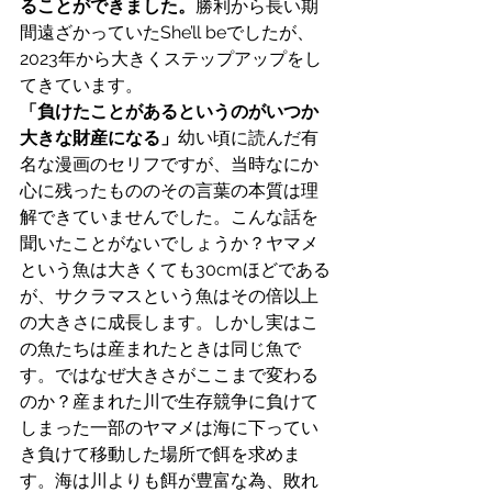
ることができました。
勝利から長い期
間遠ざかっていたShe’ll beでしたが、
2023年から大きくステップアップをし
てきています。
「負けたことがあるというのがいつか
大きな財産になる」
幼い頃に読んだ有
名な漫画のセリフですが、当時なにか
心に残ったもののその言葉の本質は理
解できていませんでした。こんな話を
聞いたことがないでしょうか？ヤマメ
という魚は大きくても30cmほどである
が、サクラマスという魚はその倍以上
の大きさに成長します。しかし実はこ
の魚たちは産まれたときは同じ魚で
す。ではなぜ大きさがここまで変わる
のか？産まれた川で生存競争に負けて
しまった一部のヤマメは海に下ってい
き負けて移動した場所で餌を求めま
す。海は川よりも餌が豊富な為、敗れ