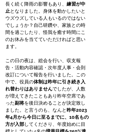
長く続く降雨の影響もあり、
練習が中
止
となりました。身体を動かしたいと
ウズウズしている人もいるのではない
でしょうか？自己研鑽や、家族との時
間を過ごしたり、怪我を癒す時間にこ
のお休みを当てていただければと思い
ます。
この日の夜は、総会を行い、収支報
告・活動内容確認・次年度人事・会則
改訂について報告を行いました。この
中で、役員の
体制は昨年に引き続き入
れ替わりはありません
でしたが、人数
が増えてきた
こともあり昨年空席であ
った
副将
を後日決めることが決定致し
ました。と言うのも、なんと
昨年2023
年4月から今日に至るまでに、10名もの
方が入部
してくださり、年度始めに目
標としていた4名の
増員目標を250%達