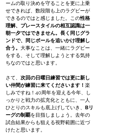
ームの取り決めを守ることを更に上乗
せできれば、数段階も上のラグビーが
できるのではと感じました。この
性格
理解、プレースタイルの相互認識は一
朝一夕ではできません。長く同じグラ
ンドで、同じボールを追いかけ理解し
合う。
大事なことは、一緒にラグビー
をする、そして理解しようとする気持
ちなのではと思います。
さて、
次回の日曜日練習では更に新し
い仲間が練習に来てくださいます！
楽
しみですね！40周年を迎える今年、し
っかりと戦力の拡充化とともに、一人
ひとりのスキルも底上げしていき、
Bリ
ーグの制覇
を目指しましょう。去年の
試合結果からも狙える視野範囲に近づ
けたと思います。