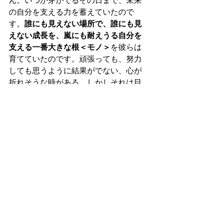
ん。いつか芽がでるその日まで、未来
の自分を支える力を蓄えていたので
す。
誰にも見えない場所で、誰にも見
えない成長を、嵐にも耐えうる自分を
支える一番大きな根＜モノ＞
を彼らは
育てていたのです。頑張っても、努力
しても思うように結果がでない、心が
折れそうな時がある。しかしそれは目
には見えていないだけで、人として確
実に成長しているのです。うまくいか
ない、挫けそうだという時は、力を蓄
えている時。根がしっかりしていない
と嵐には耐えられない、高く成長でき
ない。
我々も竹のように───。
She'll beでは一緒にラグビーを楽しん
でくれるメンバーを大募集中！経験や
年齢は問いません！またマネージャー