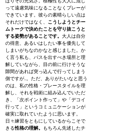
はりその元気さ。積極性も大人に混じ
って遠慮気味になることなくプレーが
できています。彼らの素晴らしい点は
それだけではなく、
こうしようとチー
ムトークで決めたことを守り抜こうと
する姿勢があることです。
大人は自分
の得意、あるいはしたい事を優先して
しまいがちなのかなと感じました。か
く言う私も、パスを出すべき場所と理
解していながら、目の前に行けそうな
隙間があれば突っ込んで行ってしまう
側ですが…。ただ、ありがたいなと思う
のは、私の性格・プレースタイルを理
解し、それを戦術に組み込んでいただ
き、「次ポイント作って」や「デコイ
行って」というコミュニケーションが
確実に取れていたように思います。
日々練習をともにしているからこそで
きる
性格の理解。
もちろん先述したチ