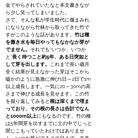
金でやらされていたなと本文書きなが
ら少し笑ってしまいました。
さて、そんな私が学生時代に傷まみれ
になりながら竹林から取ってきた竹で
すがこのような話があります。
竹は種
を撒き水を毎日やってもなかなか芽が
でません。
それでも“いつか、いつか
と”
長く待つこと約5年、ある日突如と
して芽を出します。
これまで長い歳月
全く結果が見えなかった芽はそこから
嘘かのように急激に伸び1日～2日で1m
以上成長します。一気に20～30mの高
さまで伸びる成長を見せます。この竹
を掘り返してみると
根は深くまで埋ま
っており、その根の長さは合計でなん
と1000m以上
にもなるのです。竹の種
は5年間芽を出すまでに土の中でじっと
閉じこもっていたわけではありませ