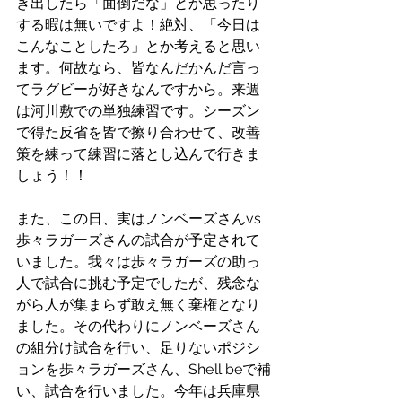
き出したら「面倒だな」とか思ったり
する暇は無いですよ！絶対、「今日は
こんなことしたろ」とか考えると思い
ます。何故なら、皆なんだかんだ言っ
てラグビーが好きなんですから。来週
は河川敷での単独練習です。シーズン
で得た反省を皆で擦り合わせて、改善
策を練って練習に落とし込んで行きま
しょう！！
また、この日、実はノンベーズさんvs
歩々ラガーズさんの試合が予定されて
いました。我々は歩々ラガーズの助っ
人で試合に挑む予定でしたが、残念な
がら人が集まらず敢え無く棄権となり
ました。その代わりにノンベーズさん
の組分け試合を行い、足りないポジシ
ョンを歩々ラガーズさん、She’ll beで補
い、試合を行いました。今年は兵庫県