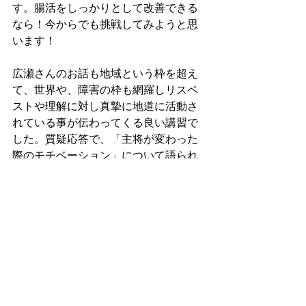
す。腸活をしっかりとして改善できる
なら！今からでも挑戦してみようと思
います！
広瀬さんのお話も地域という枠を超え
て、世界や、障害の枠も網羅しリスペ
ストや理解に対し真摯に地道に活動さ
れている事が伝わってくる良い講習で
した。質疑応答で、「主将が変わった
際のモチベーション」について語られ
た中で、気持ちの切り替え方や、モチ
ベーションをどう保って来られたのか
お聞きできて良かったです。私自身主
将という立場でShe’ll beに携わらせてい
ただいていますが、代替わりする時ど
んな気持ちになるのだろうか？とふと
考えました。時々若い子に、キャプテ
ンやバイスの話をすると「嫌だ」と答
えられてしまいますが、いつか「やり