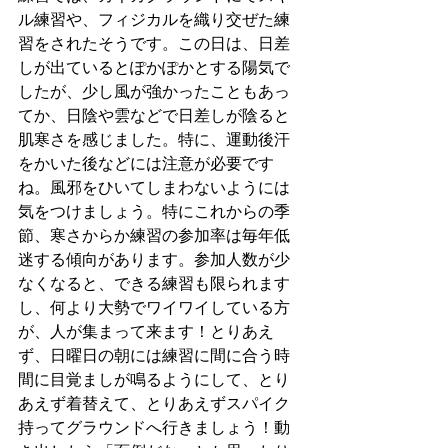
ル練習や、フィジカルを織り交ぜた練
習をされたそうです。この日は、日差
しが出ているとぽかぽかとする陽気で
したが、少し風が強かったこともあっ
てか、日陰や雲などで日差しが陰ると
肌寒さを感じました。特に、運動後汗
をかいた後などには注意が必要です
ね。風邪をひいてしまわないようには
気をつけましょう。特にこれからの季
節、寒さからか練習の参加率は毎年低
迷する傾向があります。参加人数が少
なくなると、できる練習も限られます
し、何より大勢でワイワイしている方
が、人が集まって来ます！とりあえ
ず、日曜日の朝には練習に間に合う時
間に目覚ましが鳴るようにして、とり
あえず着替えて、とりあえずスパイク
持ってグラウンドへ行きましょう！動