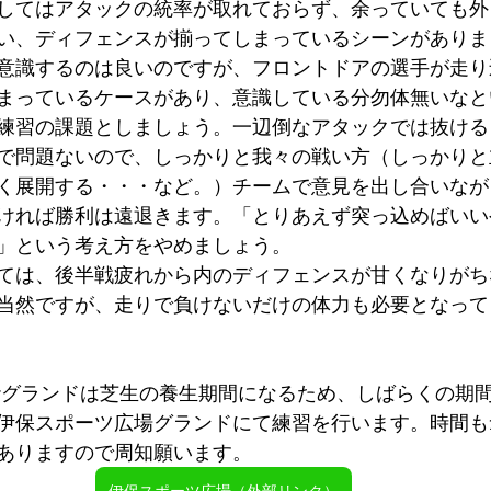
してはアタックの統率が取れておらず、余っていても外
い、ディフェンスが揃ってしまっているシーンがありま
意識するのは良いのですが、フロントドアの選手が走り
まっているケースがあり、意識している分勿体無いなと
練習の課題としましょう。一辺倒なアタックでは抜ける
で問題ないので、しっかりと我々の戦い方（しっかりと
く展開する・・・など。）チームで意見を出し合いなが
ければ勝利は遠退きます。「とりあえず突っ込めばいい
」という考え方をやめましょう。
ては、後半戦疲れから内のディフェンスが甘くなりがち
当然ですが、走りで負けないだけの体力も必要となって
高砂グランドは芝生の養生期間になるため、しばらくの期
伊保スポーツ広場グランドにて練習を行います。時間も1
ありますので周知願います。