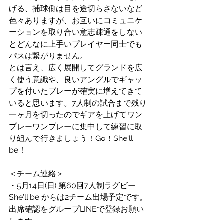
げる、捕球側は目を途切らさないなど
色々ありますが、お互いにコミュニケ
ーションを取り合い意志疎通をしない
とどんなに上手いプレイヤー同士でも
パスは繋がりません。
とは言え、広く展開してグランドを広
く使う意識や、良いアングルでギャッ
プを付いたプレーが確実に増えてきて
いると思います。7人制の試合まで残り
一ヶ月を切ったのでギアを上げてワン
プレーワンプレーに集中して練習に取
り組んで行きましょう！Go！She'll 
be！
＜チーム連絡＞
・5月14日(日) 第60回7人制ラグビー
She'll be からは2チーム出場予定です。
出席確認をグループLINEで登録お願い