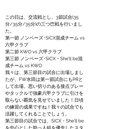
この日は、交流戦とし、3節試合(35
分/35分/35分)の三つ巴戦を行いまし
た。
第一節 ノンベーズ･SICX混成チーム vs 
六甲クラブ
第二節 KWO vs 六甲クラブ
第三節 ノンベーズ･SICX・She'll be混
成チーム vs KWO
我々は、第三節目の試合に出場しまし
たが、FW水田は第一節試合にもPRと
して出場。思い切りのある接点プレー
やタックルで強豪六甲クラブに引けを
取らない覇気を見せていました！日頃
の練習の成果ですね！我々の試合でも
活躍してくれることでしょう。
第三節目の試合では、SICX・She'll be
を中心とした助っ人組を優先したスタ