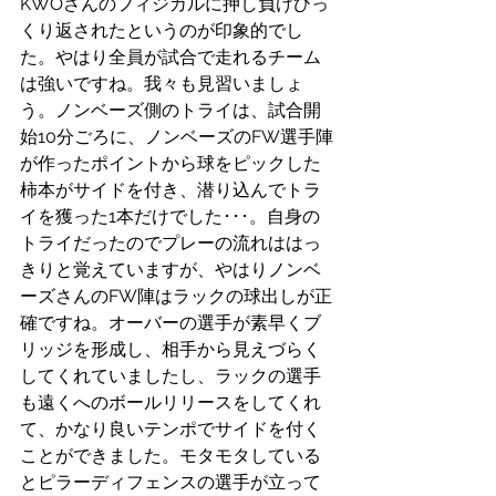
KWOさんのフィジカルに押し負けひっ
くり返されたというのが印象的でし
た。やはり全員が試合で走れるチーム
は強いですね。我々も見習いましょ
う。ノンベーズ側のトライは、試合開
始10分ごろに、ノンベーズのFW選手陣
が作ったポイントから球をピックした
柿本がサイドを付き、潜り込んでトラ
イを獲った1本だけでした･･･。自身の
トライだったのでプレーの流れははっ
きりと覚えていますが、やはりノンベ
ーズさんのFW陣はラックの球出しが正
確ですね。オーバーの選手が素早くブ
リッジを形成し、相手から見えづらく
してくれていましたし、ラックの選手
も遠くへのボールリリースをしてくれ
て、かなり良いテンポでサイドを付く
ことができました。モタモタしている
とピラーディフェンスの選手が立って