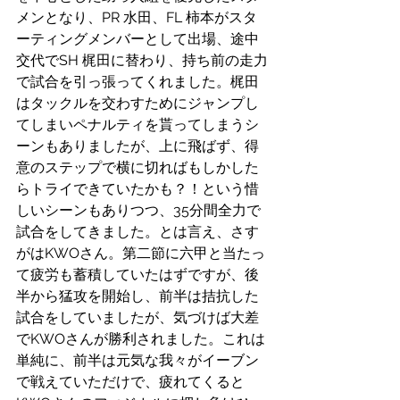
メンとなり、PR 水田、FL 柿本がスタ
ーティングメンバーとして出場、途中
交代でSH 梶田に替わり、持ち前の走力
で試合を引っ張ってくれました。梶田
はタックルを交わすためにジャンプし
てしまいペナルティを貰ってしまうシ
ーンもありましたが、上に飛ばず、得
意のステップで横に切ればもしかした
らトライできていたかも？！という惜
しいシーンもありつつ、35分間全力で
試合をしてきました。とは言え、さす
がはKWOさん。第二節に六甲と当たっ
て疲労も蓄積していたはずですが、後
半から猛攻を開始し、前半は拮抗した
試合をしていましたが、気づけば大差
でKWOさんが勝利されました。これは
単純に、前半は元気な我々がイーブン
で戦えていただけで、疲れてくると