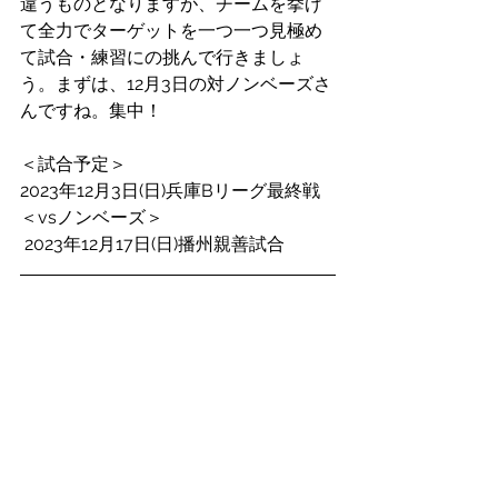
違うものとなりますが、チームを挙げ
て全力でターゲットを一つ一つ見極め
て試合・練習にの挑んで行きましょ
う。まずは、12月3日の対ノンベーズさ
んですね。集中！
＜試合予定＞
2023年12月3日(日)兵庫Bリーグ最終戦
＜vsノンベーズ＞
 2023年12月17日(日)播州親善試合
 She'll beでは一緒にラグビーを楽しん
でくれるメンバーを大募集中！経験や
年齢は問いません！またマネージャー
も募集しております！気になった方は
下のお問い合わせフォームよりご連絡
お待ちしております！！
お問い合わせ