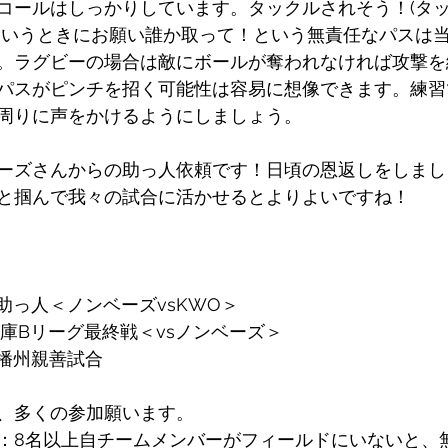
コールはしっかりしています。タックルされそう！(タ
というときにお願い誰か取って！という無責任なパスは
。ラグビーの場合は敵にボールが奪われなければ攻撃を
パスがピンチを招く可能性は容易に想像できます。練習
周りに声をかけるようにしましょう。
ーズさんからの助っ人依頼です！日頃の恩返しをしまし
と掴んで我々の試合に活かせるとよりよいですね！
日) 助っ人＜ノンベーズvsKWO＞
日)兵庫Bリーグ最終戦＜vsノンベーズ＞
(日)播州親善試合
、多くの参加願います。
：8名以上自チームメンバーがフィールドにいないと、